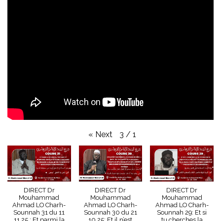
»
Next
3
/
1
DIRECT Dr
DIRECT Dr
DIRECT Dr
Mouhammad
Mouhammad
Mouhammad
Ahmad LO Charh-
Ahmad LO Charh-
Ahmad LO Charh-
Sounnah 31 du 11
Sounnah 30 du 21
Sounnah 29: Et si
11 25 : Et parmi la
10 25: Et il n’est
tu cherches la