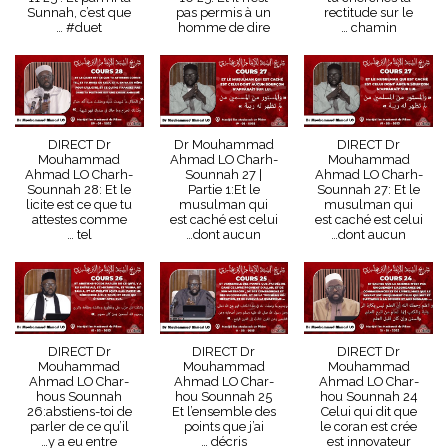
Sunnah, c’est que
pas permis à un
rectitude sur le
… #duet
homme de dire
chamin …
DIRECT Dr
Dr Mouhammad
DIRECT Dr
Mouhammad
Ahmad LO Charh-
Mouhammad
Ahmad LO Charh-
Sounnah 27 |
Ahmad LO Charh-
Sounnah 28: Et le
Partie 1:Et le
Sounnah 27: Et le
licite est ce que tu
musulman qui
musulman qui
attestes comme
est caché est celui
est caché est celui
tel …
dont aucun…
dont aucun…
DIRECT Dr
DIRECT Dr
DIRECT Dr
Mouhammad
Mouhammad
Mouhammad
Ahmad LO Char-
Ahmad LO Char-
Ahmad LO Char-
hous Sounnah
hou Sounnah 25
hou Sounnah 24
26:abstiens-toi de
Et l’ensemble des
Celui qui dit que
parler de ce qu’il
points que j’ai
le coran est crée
y a eu entre…
décris …
est innovateur