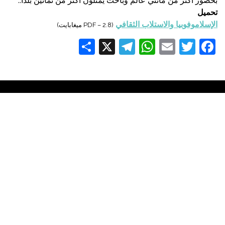
بحضور أكثر من مائتي عالم وباحث يمثلون أكثر من ثمانين بلدا..
تحميل
الإسلاموفوبيا والاستلاب الثقافي
(PDF – 2.8 ميغابايت)
Share
Telegram
WhatsApp
X
Email
Twitter
Facebook