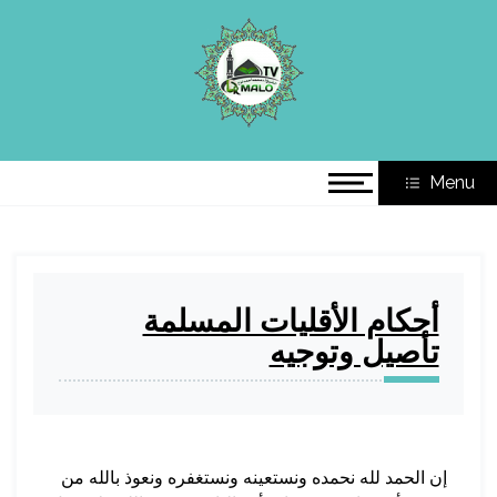
Ski
t
الموقع الرسمي للشيخ د. محمد
conten
أ.د. محمد أحمد لوح
أحمد لوح
Menu
Blog
أحكام الأقليات المسلمة
تأصيل وتوجيه
إن الحمد لله نحمده ونستعينه ونستغفره ونعوذ بالله من